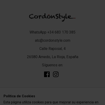
WhatsApp +34 683 170 385
atc@cordonstyle.com
Calle Raposal, 4
26580 Arnedo, La Rioja, España
Síguenos en:
add
TIENDA
Polí­tica de Cookies
Esta página utiliza cookies para que mejorar su experiencia en
Complementos