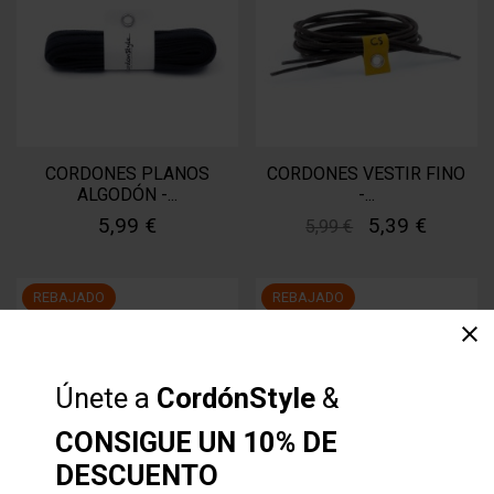
CORDONES PLANOS
CORDONES VESTIR FINO
ALGODÓN -...
-...
5,99 €
5,39 €
5,99 €
REBAJADO
REBAJADO
clear
-10%
-10%
Únete a
CordónStyle
&
CONSIGUE UN 10% DE
DESCUENTO