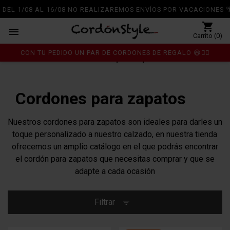
DEL 1/08 AL 16/08 NO REALIZAREMOS ENVÍOS POR VACACIONES 🌴
shopping_cart

Carrito (0)
CON TU PEDIDO UN PAR DE CORDONES DE REGALO 😃👍🏼
Inicio
Cordones
Cordones para zapatos
chevron_right
chevron_right
Cordones para zapatos
Nuestros cordones para zapatos son ideales para darles un
toque personalizado a nuestro calzado, en nuestra tienda
ofrecemos un amplio catálogo en el que podrás encontrar
el cordón para zapatos que necesitas comprar y que se
adapte a cada ocasión
Filtrar
filter_list