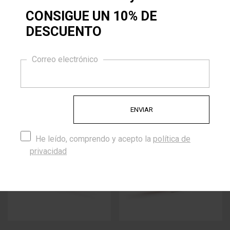
CONSIGUE UN 10% DE
DESCUENTO
10% DE DESCUENTO
Correo electrónico
CORDONES PIEL
CORDONES PIEL
NÁUTICO - MARRÓN
NÁUTICO -...
9,50 €
9,50 €
He leído, comprendo y acepto la
política de
privacidad