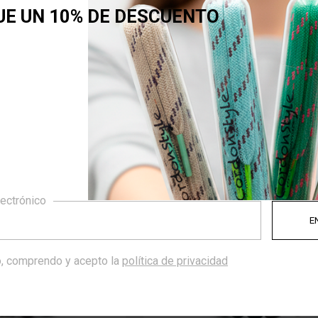
UE UN 10% DE DESCUENTO
A "SHARIK"
PULSERA "SIARA"
24,71 €
24,61 €
€
28,95 €
REBAJADO
lectrónico
-17%
, comprendo y acepto la
política de privacidad