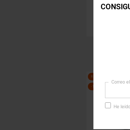
CONSIG
PULSER
32,95 
REBAJADO
Correo e
-15%
He leído