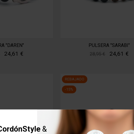
A "DAREN"
PULSERA "SARABI"
24,61 €
24,61 €
€
28,95 €
REBAJADO
-15%
CordónStyle
&