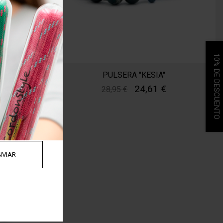
10% DE DESCUENTO
PULSERA "KESIA"
24,61 €
28,95 €