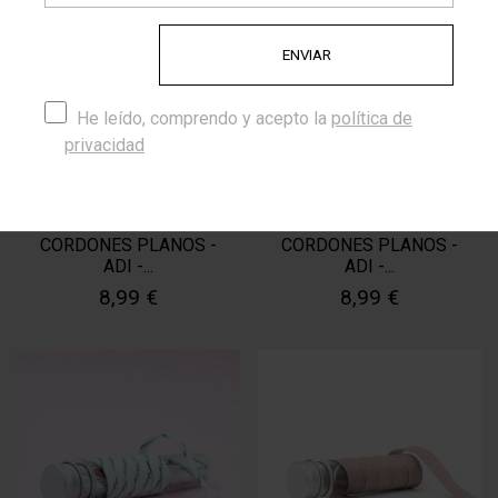
He leído, comprendo y acepto la
política de
privacidad
CORDONES PLANOS -
CORDONES PLANOS -
ADI -...
ADI -...
8,99 €
8,99 €