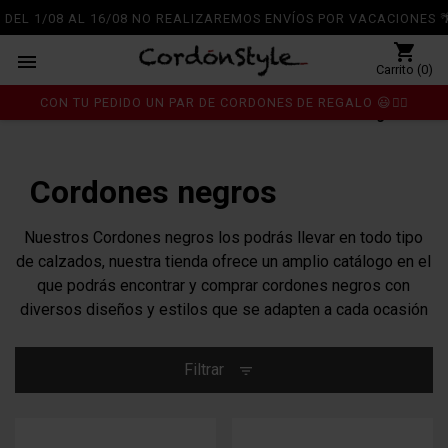
DEL 1/08 AL 16/08 NO REALIZAREMOS ENVÍOS POR VACACIONES 🌴
shopping_cart

Carrito (0)
CON TU PEDIDO UN PAR DE CORDONES DE REGALO 😃👍🏼
Inicio
Cordones
Colores de moda
Cordones negros
chevron_right
chevron_right
chevron_right
Cordones negros
Nuestros Cordones negros los podrás llevar en todo tipo
de calzados, nuestra tienda ofrece un amplio catálogo en el
que podrás encontrar y comprar cordones negros con
diversos diseños y estilos que se adapten a cada ocasión
Filtrar
filter_list