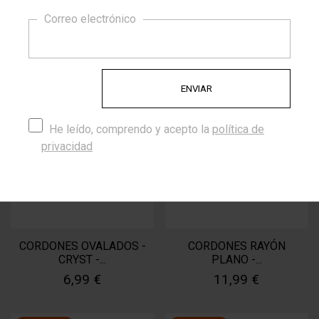
10% DE DESCUENTO
CORDONES VESTIR FINO
CORDONES PLANOS -
Correo electrónico
-...
FLAT NEGRO
5,39 €
6,29 €
5,99 €
6,99 €
He leído, comprendo y acepto la
política de
privacidad
CORDONES OVALADOS -
CORDONES RAYÓN
CRYST -...
PLANO -...
6,99 €
11,99 €