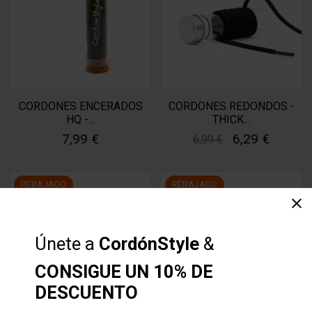
CORDONES ENCERADOS
CORDONES REDONDOS -
HQ -...
THICK...
7,99 €
6,29 €
6,99 €
REBAJADO
REBAJADO
clear
-10%
-10%
Únete a
CordónStyle
&
CONSIGUE UN 10% DE
DESCUENTO