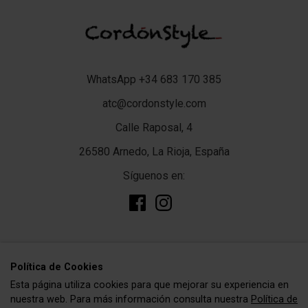
WhatsApp +34 683 170 385
atc@cordonstyle.com
Calle Raposal, 4
26580 Arnedo, La Rioja, España
Síguenos en:
add
TIENDA
Polí­tica de Cookies
Esta página utiliza cookies para que mejorar su experiencia en
Complementos
add
CORDÓNSTYLE
nuestra web. Para más información consulta nuestra
Política de