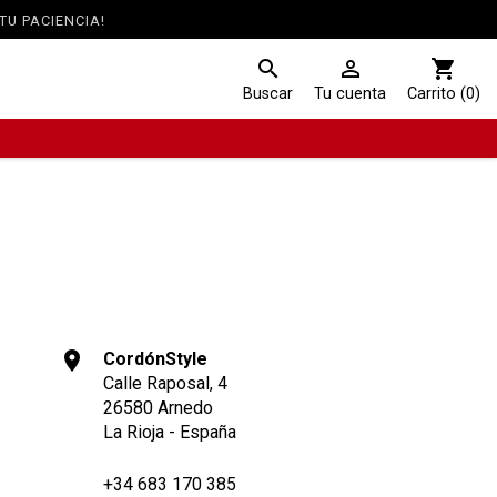
TU PACIENCIA!
search

shopping_cart
Buscar
Tu cuenta
Carrito (0)
PARA TU MARCA FAVORITA
COLORES DE MODA
CORDONES ECO-SOSTENIBLES
A
CORDONES DORADOS
CORDONES PLATEADOS
location_on
CordónStyle
Calle Raposal, 4
26580 Arnedo
La Rioja - España
whatsapp
+34 683 170 385