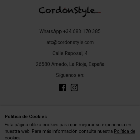
WhatsApp +34 683 170 385
atc@cordonstyle.com
Calle Raposal, 4
26580 Arnedo, La Rioja, España
Síguenos en:
add
TIENDA
Polí­tica de Cookies
Esta página utiliza cookies para que mejorar su experiencia en
Complementos
add
CORDÓNSTYLE
nuestra web. Para más información consulta nuestra
Política de
Cordones
cookies