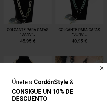
COLGANTE PARA GAFAS
COLGANTE PARA GAFAS
"DANS"...
"SONG"...
45,95 €
40,95 €
clear
Únete a
CordónStyle
&
CONSIGUE UN 10% DE
DESCUENTO