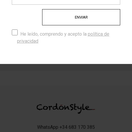
MÓVIL...
MÓVIL "NOX"
24,95 €
28,95 €
He leído, comprendo y acepto la
política de
Mostrando 1-4 de 4 producto(s)
privacidad
Colección cuelga mascarillas
WhatsApp +34 683 170 385