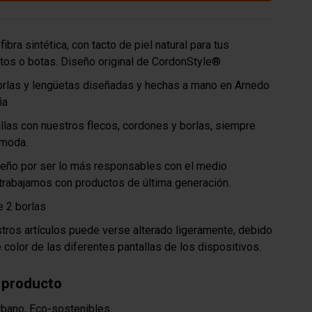
ibra sintética, con tacto de piel natural para tus
atos o botas. Diseño original de CordonStyle®
orlas y lengüetas diseñadas y hechas a mano en Arnedo
ña
illas con nuestros flecos, cordones y borlas, siempre
 moda.
eño por ser lo más responsables con el medio
trabajamos con productos de última generación.
e 2 borlas
stros artículos puede verse alterado ligeramente, debido
e color de las diferentes pantallas de los dispositivos.
 producto
rbano, Eco-sostenibles