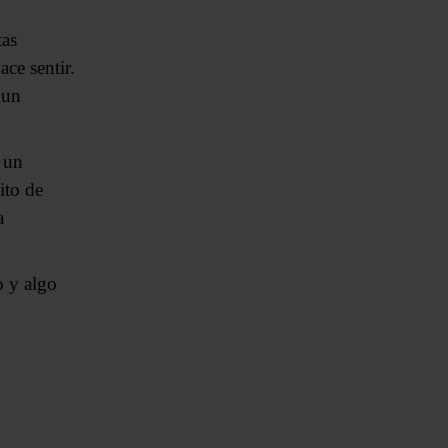
tas
ace sentir.
 un
 un
ito de
a
o y algo