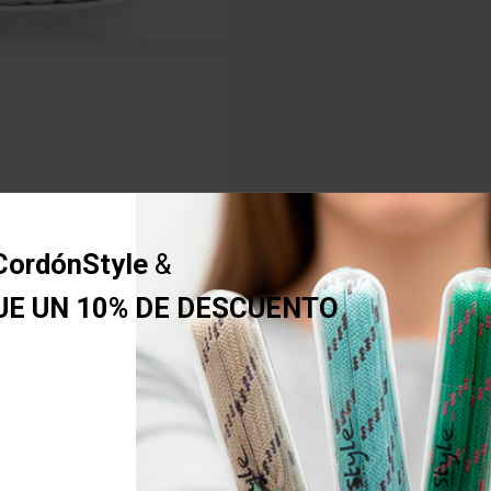
CordónStyle
&
UE UN 10% DE DESCUENTO