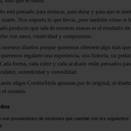
a, sino que se siente.
o está pensado para destacar, para durar y para que te sien
l usarlo. Nos importa lo que llevas, pero también cómo te h
cada producto que sale de nuestras manos es el resultado de
echo con amor, creatividad y compromiso.
nuestros diseños porque queremos ofrecerte algo más que
 queremos regalarte una experiencia, una historia, un pedac
 Cada forma, cada color y cada acabado están pensados par
 calidez, autenticidad y comodidad.
ando eliges CordónStyle apuestas por lo original, el diseñ
 el corazón.
ados
 con proveedores de cordones que cuentan con los siguientes
s: