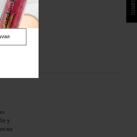
ho
ión y
mos no