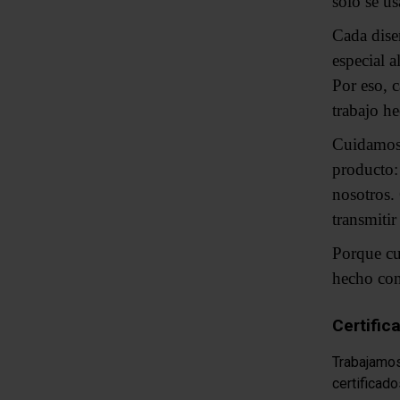
solo se us
Cada diseñ
especial a
Por eso, 
trabajo h
Cuidamos 
producto:
nosotros.
transmitir
Porque cu
hecho con
Certific
Trabajamos
certificado