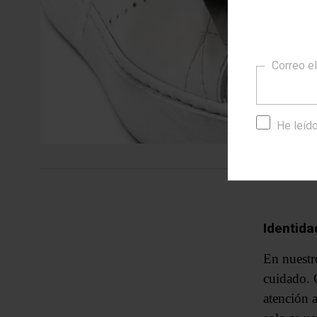
Correo e
He leído
Identida
En nuestr
cuidado. 
atención 