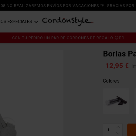
6/08 NO REALIZAREMOS ENVÍOS POR VACACIONES 🌴 ¡GRACIAS POR 

IOS ESPECIALES
A ZAPATOS
RDONES
CORDONES DE ALGODÓN
CON TU PEDIDO UN PAR DE CORDONES DE REGALO 😃👍🏼
RLAS PARA ZAPATILLAS - GRIS
A ZAPATILLAS
MPLEMENTOS
CORDONES DE POLIÉSTER
Borlas Pa
A BOTAS
PER OFERTASTYLE ÚLTIMAS
CORDONES DE PIEL
12,95 €
I
IDADES
TICOS
CORDONES TERCIOPELO Y CHENILL
Colores
RT CS
CORDONES DE RASO Y RAYÓN