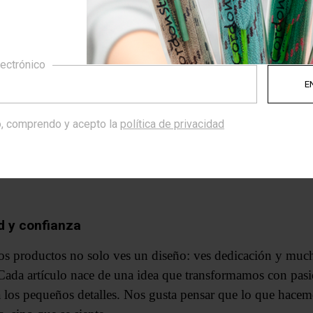
lectrónico
, comprendo y acepto la
política de privacidad
d y confianza
os productos no solo ves un diseño: ves dedicación y muc
Cada artículo nace de una idea que transformamos con pas
a los pequeños detalles. Nos gusta pensar que lo que hace