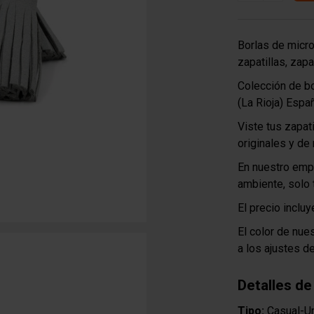
Borlas de microf
zapatillas, zap
Colección de b
(La Rioja) Espa
Viste tus zapat
originales y de
En nuestro emp
ambiente, solo 
El precio incluy
El color de nue
a los ajustes d
Detalles de
Tipo:
Casual-U