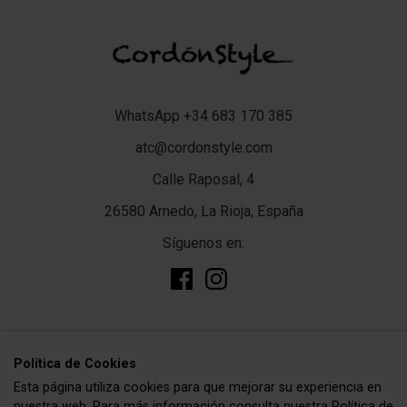
WhatsApp +34 683 170 385
atc@cordonstyle.com
Calle Raposal, 4
26580 Arnedo, La Rioja, España
Síguenos en:
add
TIENDA
Polí­tica de Cookies
Esta página utiliza cookies para que mejorar su experiencia en
Complementos
add
CORDÓNSTYLE
nuestra web. Para más información consulta nuestra
Política de