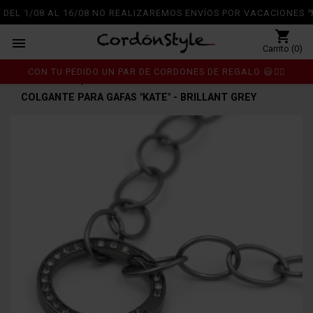
DEL 1/08 AL 16/08 NO REALIZAREMOS ENVÍOS POR VACACIONES 🌴
shopping_cart

Carrito (0)
CON TU PEDIDO UN PAR DE CORDONES DE REGALO 😃👍🏼
Inicio
Complementos
chevron_right
chevron_right
COLGANTE PARA GAFAS "KATE" - BRILLANT GREY