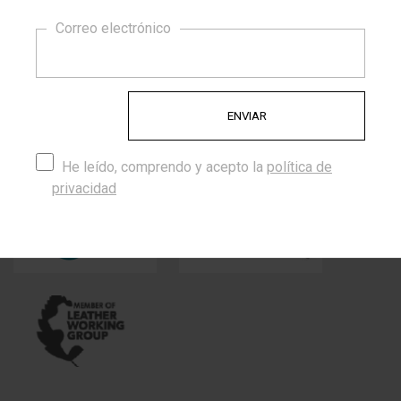
10% DE DESCUENTO
para transmitir calidez, autenticidad y comodidad.
Correo electrónico
Porque cuando eliges CordónStyle apuestas por lo
original, el diseño y algo hecho con el corazón.
Certificados
Trabajamos con proveedores de cordones que cuentan con
He leído, comprendo y acepto la
política de
los siguientes certificados:
privacidad