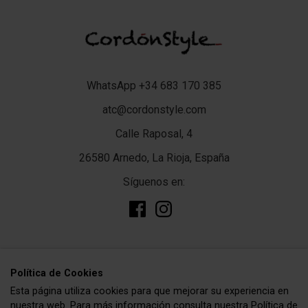
WhatsApp +34 683 170 385
atc@cordonstyle.com
Calle Raposal, 4
26580 Arnedo, La Rioja, España
Síguenos en:
add
TIENDA
Polí­tica de Cookies
Esta página utiliza cookies para que mejorar su experiencia en
Complementos
add
CORDÓNSTYLE
nuestra web. Para más información consulta nuestra
Política de