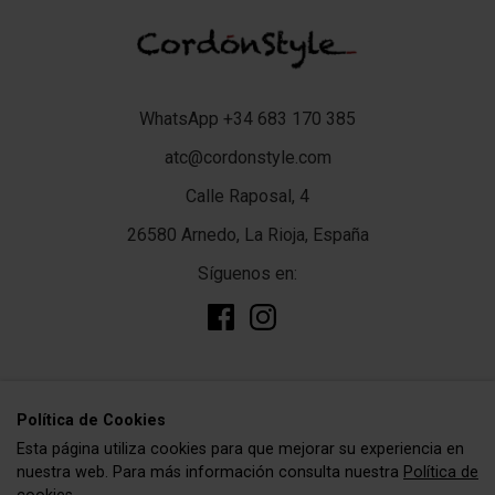
WhatsApp +34 683 170 385
atc@cordonstyle.com
Calle Raposal, 4
26580 Arnedo, La Rioja, España
Síguenos en:
add
TIENDA
Polí­tica de Cookies
Esta página utiliza cookies para que mejorar su experiencia en
Complementos
add
CORDÓNSTYLE
nuestra web. Para más información consulta nuestra
Política de