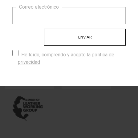
10% DE DESCUENTO
Porque trabajamos con materiales de calidad, diseños
Correo electrónico
exclusivos y originales. Te ofrecemos todo un mundo por
delante para combinar. ¡¡ ATREVETE !!
Certificados
Trabajamos con proveedores de cordones que cuentan con
He leído, comprendo y acepto la
política de
los siguientes certificados:
privacidad