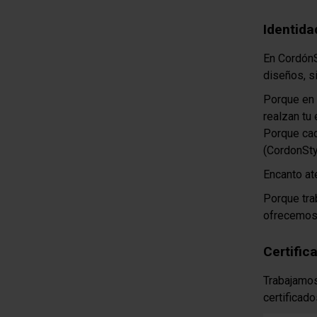
Identida
En CordónS
diseños, s
Porque en 
realzan tu 
Porque cad
(CordonSt
Encanto at
Porque tra
ofrecemos 
Certific
Trabajamos
certificado