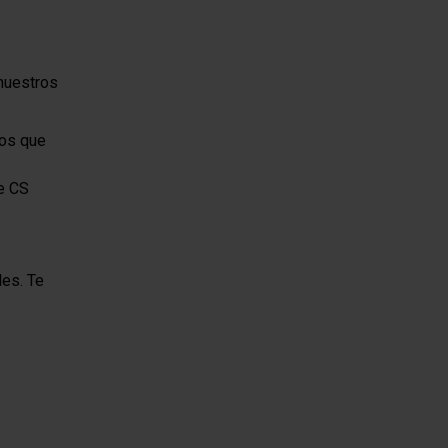
nuestros
ños que
e CS
les. Te