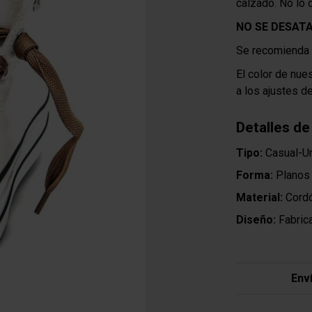
calzado. No lo 
NO SE DESAT
Se recomienda n
El color de nue
a los ajustes d
Detalles de
Tipo:
Casual-Ur
Forma:
Planos 
Material:
Cord
Diseño:
Fabric
Env