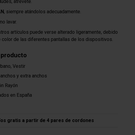
dudes, atrévete.
AN
, siempre atándolos adecuadamente.
o lavar.
stros artículos puede verse alterado ligeramente, debido
e color de las diferentes pantallas de los dispositivos.
 producto
bano, Vestir
anchos y extra anchos
ón Rayón
ados en España
íos gratis a partir de 4 pares de cordones