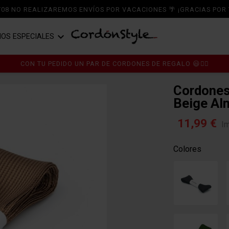
6/08 NO REALIZAREMOS ENVÍOS POR VACACIONES 🌴 ¡GRACIAS POR 

IOS ESPECIALES
A ZAPATOS
RDONES
CORDONES DE ALGODÓN
CON TU PEDIDO UN PAR DE CORDONES DE REGALO 😃👍🏼
HO - BEIGE ALMENDRA
A ZAPATILLAS
MPLEMENTOS
CORDONES DE POLIÉSTER
Cordones
Beige Al
A BOTAS
PER OFERTASTYLE ÚLTIMAS
CORDONES DE PIEL
IDADES
11,99 €
I
TICOS
CORDONES TERCIOPELO Y CHENILL
Colores
RT CS
CORDONES DE RASO Y RAYÓN