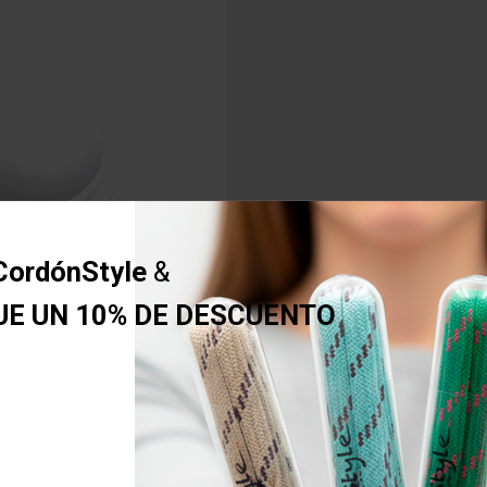
CordónStyle
&
UE UN 10% DE DESCUENTO