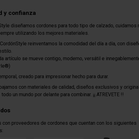
d y confianza
tyle diseñamos cordones para todo tipo de calzado, cuidamos 
iempre utilizando los mejores materiales.
CordónStyle reinventamos la comodidad del día a día, con dise
estilo.
a artículo se mueve contigo, moderno, versátil e innegablement
yle®)
emporal, creado para impresionar hecho para durar.
bajamos con materiales de calidad, diseños exclusivos y origina
todo un mundo por delante para combinar. ¡¡ ATREVETE !!
ados
 con proveedores de cordones que cuentan con los siguientes
s: