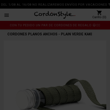
DEL 1/08 AL 16/08 NO REALIZAREMOS ENVÍOS POR VACACIONES 🌴
shopping_cart

Carrito (0)
CON TU PEDIDO UN PAR DE CORDONES DE REGALO 😃👍🏼
Inicio
Cordones
chevron_right
chevron_right
CORDONES PLANOS ANCHOS - PLAIN VERDE KAKI