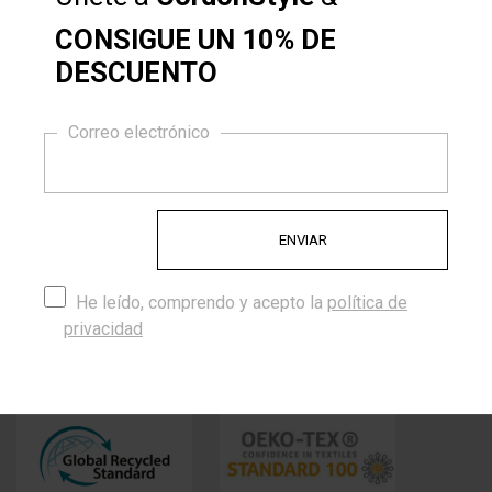
Porque en CordónStyle reinventamos la comodidad del día
CONSIGUE UN 10% DE
a día, con diseños que realzan tu estilo.
DESCUENTO
Porque cada artículo se mueve contigo, moderno, versátil e
10% DE DESCUENTO
innegablemente CS (CordonStyle®)
Correo electrónico
Encanto atemporal, creado para impresionar hecho para
durar.
Porque trabajamos con materiales de calidad, diseños
exclusivos y originales. Te ofrecemos todo un mundo por
delante para combinar. ¡¡ ATREVETE !!
He leído, comprendo y acepto la
política de
Certificados
privacidad
Trabajamos con proveedores de cordones que cuentan con
los siguientes certificados: