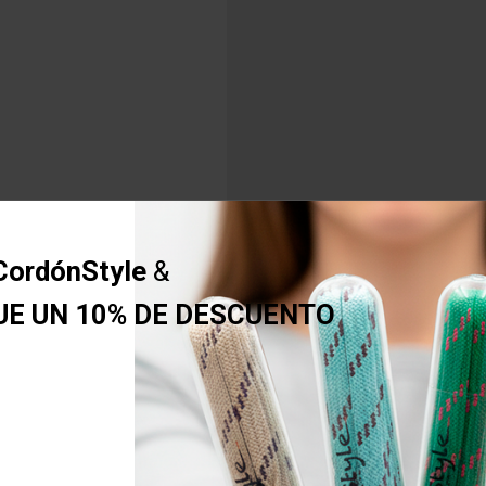
CordónStyle
&
UE UN 10% DE DESCUENTO