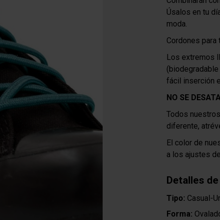
Combinarán con 
Úsalos en tu dí
moda.
Cordones para t
Los extremos l
(biodegradable
fácil inserción 
NO SE DESAT
Todos nuestros
diferente, atrév
El color de nue
a los ajustes d
Detalles de
Tipo:
Casual-Ur
Forma:
Ovalad