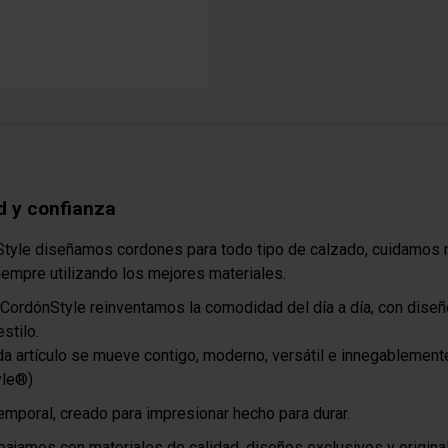
d y confianza
tyle diseñamos cordones para todo tipo de calzado, cuidamos 
iempre utilizando los mejores materiales.
CordónStyle reinventamos la comodidad del día a día, con dise
estilo.
a artículo se mueve contigo, moderno, versátil e innegablement
yle®)
emporal, creado para impresionar hecho para durar.
bajamos con materiales de calidad, diseños exclusivos y origina