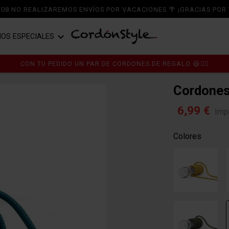
6/08 NO REALIZAREMOS ENVÍOS POR VACACIONES 🌴 ¡GRACIAS POR 

IOS ESPECIALES
A ZAPATOS
RDONES
CORDONES DE ALGODÓN
CON TU PEDIDO UN PAR DE CORDONES DE REGALO 😃👍🏼
A ZAPATILLAS
MPLEMENTOS
CORDONES DE POLIÉSTER
Cordones
A BOTAS
PER OFERTASTYLE ÚLTIMAS
CORDONES DE PIEL
6,99 €
Imp
IDADES
TICOS
CORDONES TERCIOPELO Y CHENILL
Colores
RT CS
CORDONES DE RASO Y RAYÓN