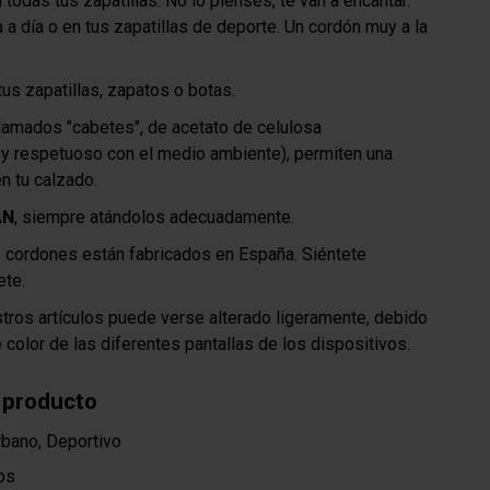
todas tus zapatillas. No lo pienses, te van a encantar.
a a día o en tus zapatillas de deporte. Un cordón muy a la
us zapatillas, zapatos o botas.
lamados "cabetes", de acetato de celulosa
 y respetuoso con el medio ambiente), permiten una
en tu calzado.
AN
, siempre atándolos adecuadamente.
 cordones están fabricados en España. Siéntete
ete.
stros artículos puede verse alterado ligeramente, debido
e color de las diferentes pantallas de los dispositivos.
 producto
bano, Deportivo
os