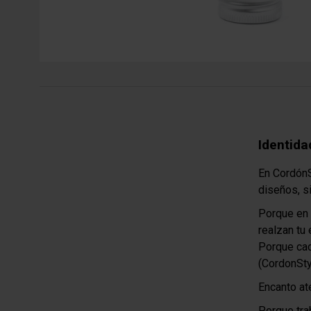
Identida
En CordónS
diseños, s
Porque en 
realzan tu 
Porque cad
(CordonSt
Encanto at
Porque tra