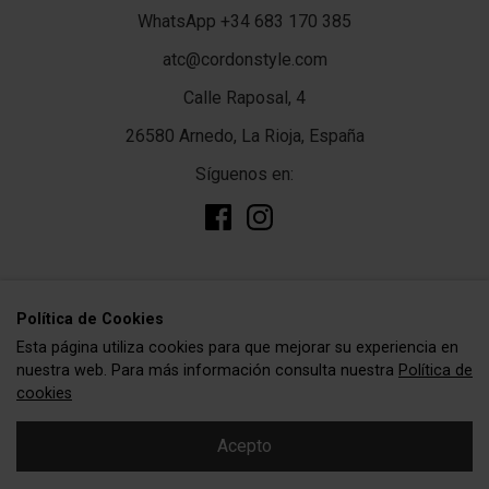
WhatsApp +34 683 170 385
atc@cordonstyle.com
Calle Raposal, 4
26580 Arnedo, La Rioja, España
Síguenos en:
add
TIENDA
Polí­tica de Cookies
Esta página utiliza cookies para que mejorar su experiencia en
Complementos
add
CORDÓNSTYLE
nuestra web. Para más información consulta nuestra
Política de
Cordones
cookies
Sobre nosotras
add
Precios Especiales
INFORMACIÓN
Acepto
Contacte con nosotros
Para tu pelo