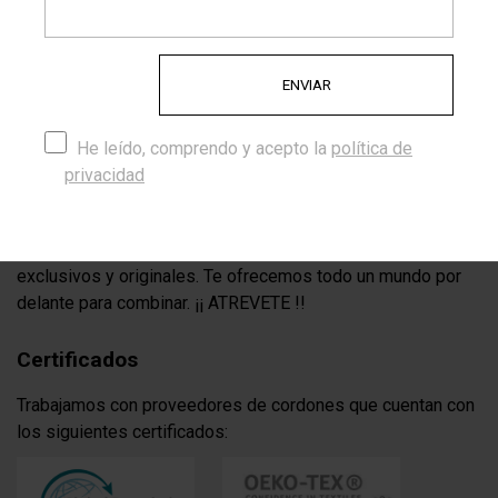
calzado, cuidamos nuestros diseños, siempre utilizando
los mejores materiales.
Porque en CordónStyle reinventamos la comodidad del día
a día, con diseños que realzan tu estilo.
Porque cada artículo se mueve contigo, moderno, versátil e
innegablemente CS (CordonStyle®)
He leído, comprendo y acepto la
política de
privacidad
Encanto atemporal, creado para impresionar hecho para
durar.
Porque trabajamos con materiales de calidad, diseños
exclusivos y originales. Te ofrecemos todo un mundo por
delante para combinar. ¡¡ ATREVETE !!
Certificados
Trabajamos con proveedores de cordones que cuentan con
los siguientes certificados: