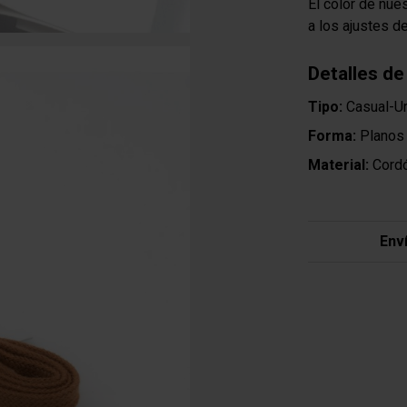
El color de nue
a los ajustes d
Detalles de
Tipo:
Casual-Ur
Forma:
Planos
Material:
Cord
Env