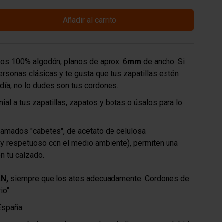
Añadir al carrito
os 100% algodón, planos de aprox. 6
mm
de ancho. Si
rsonas clásicas y te gusta que tus zapatillas estén
día, no lo dudes son tus cordones.
ial a tus zapatillas, zapatos y botas o úsalos para lo
lamados "cabetes", de acetato de celulosa
 y respetuoso con el medio ambiente), permiten una
en tu calzado.
N,
siempre que los ates adecuadamente. Cordones de
io".
España.