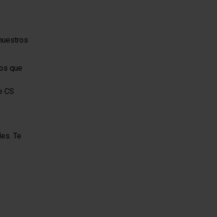
nuestros
ños que
e CS
les. Te