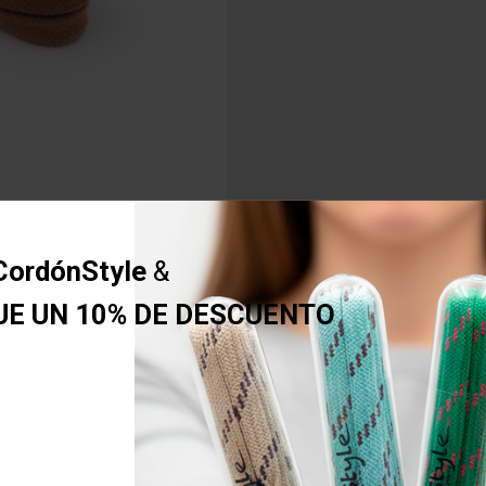
CordónStyle
&
UE UN 10% DE DESCUENTO