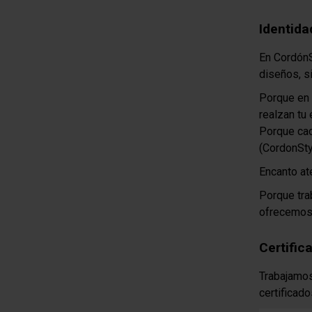
Identida
En CordónS
diseños, s
Porque en 
realzan tu 
Porque cad
(CordonSt
Encanto at
Porque tra
ofrecemos 
Certific
Trabajamos
certificado