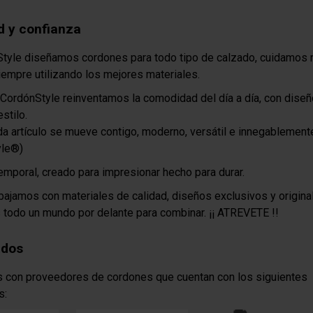
d y confianza
tyle diseñamos cordones para todo tipo de calzado, cuidamos 
iempre utilizando los mejores materiales.
CordónStyle reinventamos la comodidad del día a día, con dise
estilo.
a artículo se mueve contigo, moderno, versátil e innegablement
yle®)
emporal, creado para impresionar hecho para durar.
bajamos con materiales de calidad, diseños exclusivos y origina
todo un mundo por delante para combinar. ¡¡ ATREVETE !!
ados
 con proveedores de cordones que cuentan con los siguientes
s: