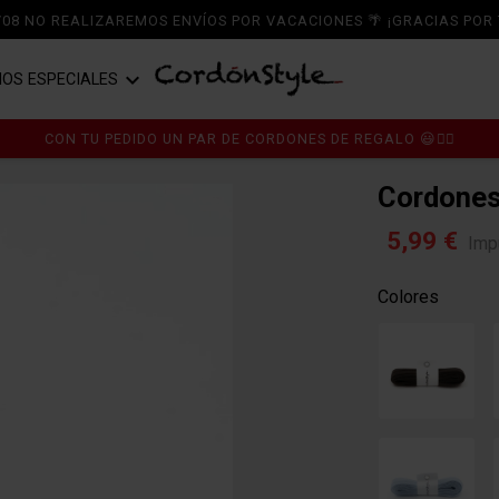
6/08 NO REALIZAREMOS ENVÍOS POR VACACIONES 🌴 ¡GRACIAS POR 

IOS ESPECIALES
A ZAPATOS
RDONES
CORDONES DE ALGODÓN
CON TU PEDIDO UN PAR DE CORDONES DE REGALO 😃👍🏼
A ZAPATILLAS
MPLEMENTOS
CORDONES DE POLIÉSTER
Cordones
A BOTAS
PER OFERTASTYLE ÚLTIMAS
CORDONES DE PIEL
5,99 €
Imp
IDADES
TICOS
CORDONES TERCIOPELO Y CHENILL
Colores
RT CS
CORDONES DE RASO Y RAYÓN