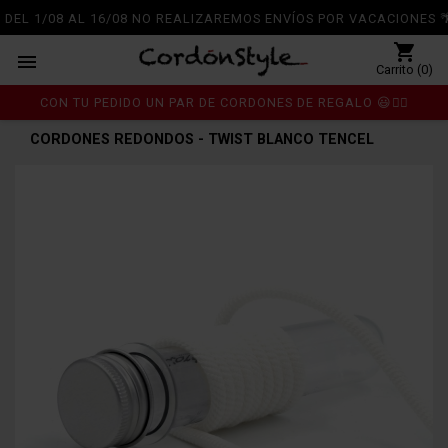
DEL 1/08 AL 16/08 NO REALIZAREMOS ENVÍOS POR VACACIONES 🌴
shopping_cart

Carrito (0)
CON TU PEDIDO UN PAR DE CORDONES DE REGALO 😃👍🏼
Inicio
Cordones
chevron_right
chevron_right
CORDONES REDONDOS - TWIST BLANCO TENCEL