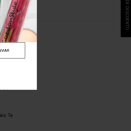
10% DE DESCUENTO
nuestros
ños que
e CS
les. Te