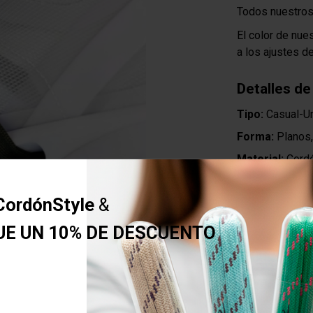
Todos nuestros
El color de nue
a los ajustes d
Detalles de
Tipo:
Casual-U
Forma:
Planos,
Material:
Cordó
CordónStyle
&
Env
UE UN 10% DE DESCUENTO