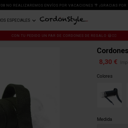
6/08 NO REALIZAREMOS ENVÍOS POR VACACIONES 🌴 ¡GRACIAS POR 

IOS ESPECIALES
A ZAPATOS
RDONES
CORDONES DE ALGODÓN
CON TU PEDIDO UN PAR DE CORDONES DE REGALO 😃👍🏼
I
A ZAPATILLAS
MPLEMENTOS
CORDONES DE POLIÉSTER
Cordones
A BOTAS
PER OFERTASTYLE ÚLTIMAS
CORDONES DE PIEL
8,30 €
Imp
IDADES
TICOS
CORDONES TERCIOPELO Y CHENILL
Colores
RT CS
CORDONES DE RASO Y RAYÓN
Medida