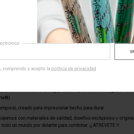
lectrónico
d y confianza
tyle diseñamos cordones para todo tipo de calzado, cuidamos 
iempre utilizando los mejores materiales.
, comprendo y acepto la
política de privacidad
CordónStyle reinventamos la comodidad del día a día, con dise
estilo.
a artículo se mueve contigo, moderno, versátil e innegablement
yle®)
emporal, creado para impresionar hecho para durar.
bajamos con materiales de calidad, diseños exclusivos y origina
todo un mundo por delante para combinar. ¡¡ ATREVETE !!