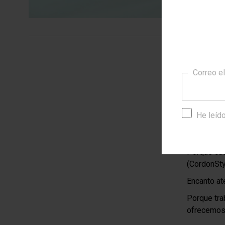
Correo e
Identida
En CordónS
diseños, s
He leído
Porque en 
realzan tu 
Porque cad
(CordonSt
Encanto at
Porque tra
ofrecemos 