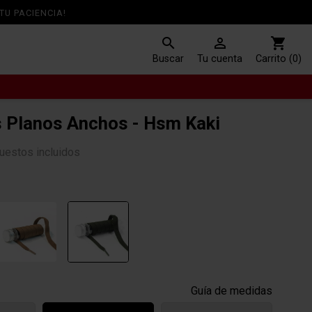
TU PACIENCIA!
search

shopping_cart
Buscar
Tu cuenta
Carrito (0)
PARA TU MARCA FAVORITA
COLORES DE MODA
 Planos Anchos - Hsm Kaki
CORDONES ECO-SOSTENIBLES
uestos incluidos
A
CORDONES DORADOS
CORDONES PLATEADOS
Guía de medidas