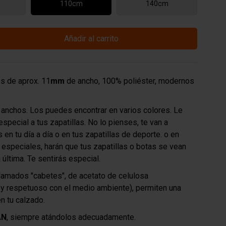
110cm
140cm
Añadir al carrito
s de aprox. 11
mm
de ancho, 100% poliéster, modernos
anchos. Los puedes encontrar en varios colores. Le
special a tus zapatillas. No lo pienses, te van a
 en tu día a día o en tus zapatillas de deporte. o en
speciales, harán que tus zapatillas o botas se vean
 última. Te sentirás especial.
lamados "cabetes", de acetato de celulosa
 y respetuoso con el medio ambiente), permiten una
en tu calzado.
AN
, siempre atándolos adecuadamente.