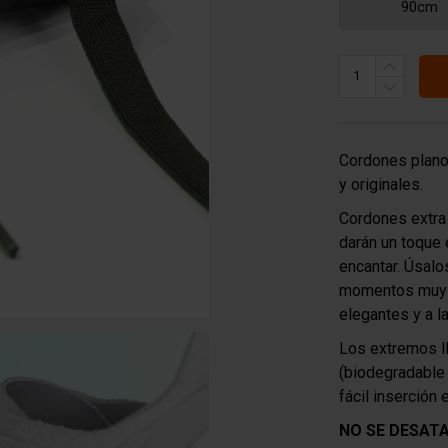
90cm
Cordones plano
y originales.
Cordones extra 
darán un toque e
encantar. Úsalos
momentos muy e
elegantes y a la
Los extremos l
(biodegradable
fácil inserción 
NO SE DESAT