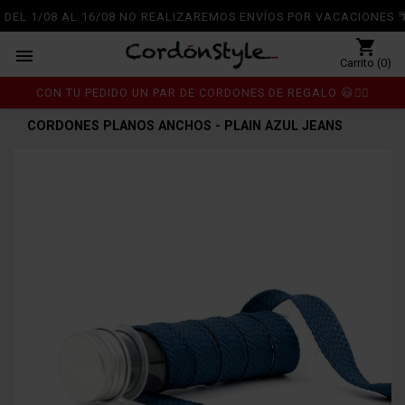
DEL 1/08 AL 16/08 NO REALIZAREMOS ENVÍOS POR VACACIONES 🌴
shopping_cart

Carrito (0)
CON TU PEDIDO UN PAR DE CORDONES DE REGALO 😃👍🏼
Inicio
Cordones
chevron_right
chevron_right
CORDONES PLANOS ANCHOS - PLAIN AZUL JEANS