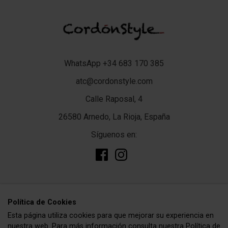
WhatsApp +34 683 170 385
atc@cordonstyle.com
Calle Raposal, 4
26580 Arnedo, La Rioja, España
Síguenos en:
add
TIENDA
Polí­tica de Cookies
Esta página utiliza cookies para que mejorar su experiencia en
Complementos
add
CORDÓNSTYLE
nuestra web. Para más información consulta nuestra
Política de