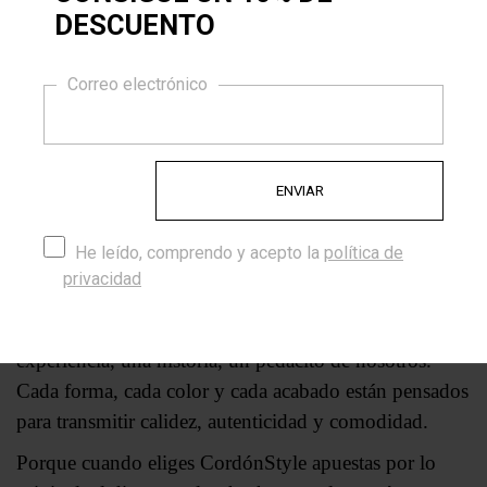
una idea que transformamos con pasión y atención a
DESCUENTO
los pequeños detalles. Nos gusta pensar que lo que
10% DE DESCUENTO
hacemos no solo se usa, sino que se siente.
Correo electrónico
Cada diseño está pensado para destacar, para durar y
para que te sientas especial al usarlo. Nos importa lo
que llevas, pero también cómo te hace sentir. Por eso,
cada producto que sale de nuestras manos es el
resultado de un trabajo hecho con amor, creatividad y
He leído, comprendo y acepto la
política de
compromiso.
privacidad
Cuidamos nuestros diseños porque queremos ofrecerte
algo más que un producto: queremos regalarte una
experiencia, una historia, un pedacito de nosotros.
Cada forma, cada color y cada acabado están pensados
para transmitir calidez, autenticidad y comodidad.
Porque cuando eliges CordónStyle apuestas por lo