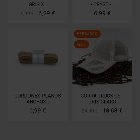
GRIS X...
- CRYST -...
6,29 €
6,99 €
6,99 €
REBAJADO
-25%
CORDONES PLANOS
GORRA TRUCK CS -
ANCHOS...
GRIS CLARO
6,99 €
18,68 €
24,90 €