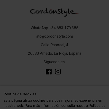
WhatsApp +34 683 170 385
atc@cordonstyle.com
Calle Raposal, 4
26580 Arnedo, La Rioja, España
Síguenos en:
add
TIENDA
Polí­tica de Cookies
Esta página utiliza cookies para que mejorar su experiencia en
Complementos
add
CORDÓNSTYLE
nuestra web. Para más información consulta nuestra
Política de