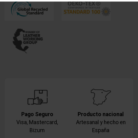
Pago Seguro
Producto nacional
Visa, Mastercard,
Artesanal y hecho en
Bizum
España