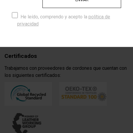
experiencia, una historia, un pedacito de nosotros.
Cada forma, cada color y cada acabado están pensados
He leído, comprendo y acepto la
política de
para transmitir calidez, autenticidad y comodidad.
privacidad
Porque cuando eliges CordónStyle apuestas por lo
original, el diseño y algo hecho con el corazón.
Certificados
Trabajamos con proveedores de cordones que cuentan con
los siguientes certificados: