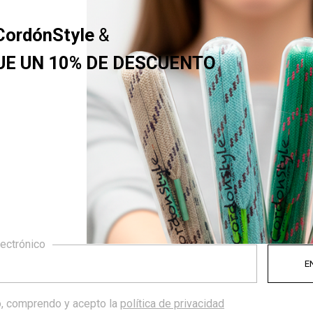
CordónStyle
&
UE UN 10% DE DESCUENTO
d y confianza
lectrónico
os productos no solo ves un diseño: ves dedicación y muc
Cada artículo nace de una idea que transformamos con pas
a los pequeños detalles. Nos gusta pensar que lo que hace
, comprendo y acepto la
política de privacidad