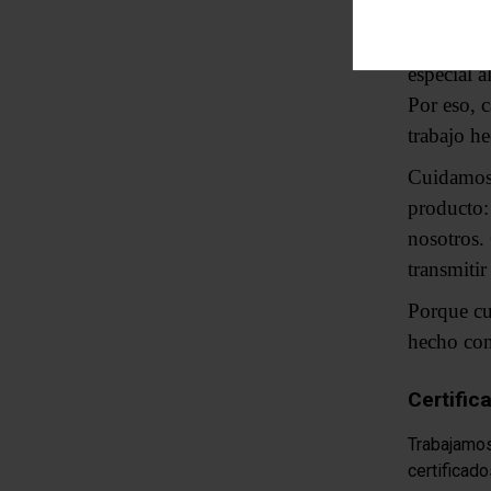
solo se us
Cada diseñ
especial a
Por eso, 
trabajo h
Cuidamos 
producto:
nosotros.
transmitir
Porque cu
hecho con
Certific
Trabajamos
certificado