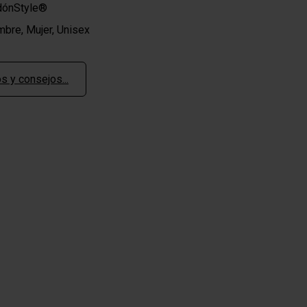
rdónStyle®
bre, Mujer, Unisex
s y consejos...