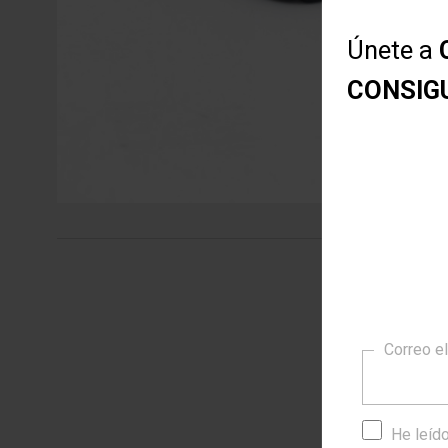
Únete a
CONSIG
Identida
Correo e
En nuestr
cuidado. 
atención 
He leído