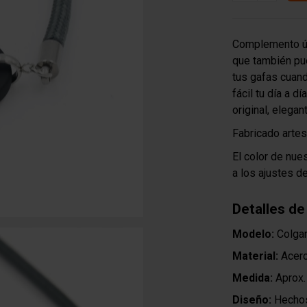
Complemento ún
que también pue
tus gafas cuand
fácil tu día a d
original, elegan
Fabricado arte
El color de nue
a los ajustes d
Detalles de
Modelo:
Colgan
Material:
Acero
Medida:
Aprox.
Diseño:
Hechos