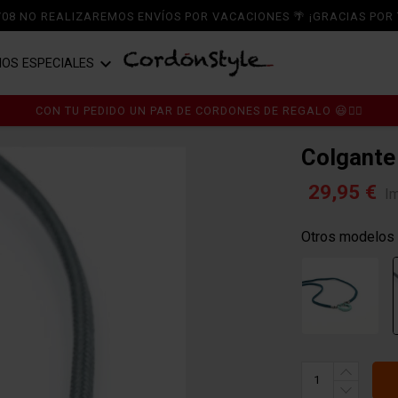
6/08 NO REALIZAREMOS ENVÍOS POR VACACIONES 🌴 ¡GRACIAS POR 

IOS ESPECIALES
A ZAPATOS
RDONES
CORDONES DE ALGODÓN
CON TU PEDIDO UN PAR DE CORDONES DE REGALO 😃👍🏼
 NEGRO
A ZAPATILLAS
MPLEMENTOS
CORDONES DE POLIÉSTER
Colgante
A BOTAS
PER OFERTASTYLE ÚLTIMAS
CORDONES DE PIEL
29,95 €
I
IDADES
TICOS
CORDONES TERCIOPELO Y CHENILL
Otros modelos
RT CS
CORDONES DE RASO Y RAYÓN