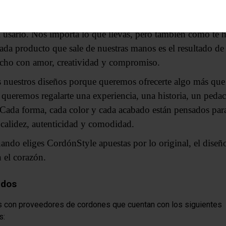
a, sino que se siente.
o está pensado para destacar, para durar y para que te sien
l usarlo. Nos importa lo que llevas, pero también cómo te h
cada producto que sale de nuestras manos es el resultado de
echo con amor, creatividad y compromiso.
nuestros diseños porque queremos ofrecerte algo más que
 queremos regalarte una experiencia, una historia, un pedac
 Cada forma, cada color y cada acabado están pensados par
 calidez, autenticidad y comodidad.
ando eliges CordónStyle apuestas por lo original, el diseñ
 el corazón.
ados
 con proveedores de cordones que cuentan con los siguientes
s: