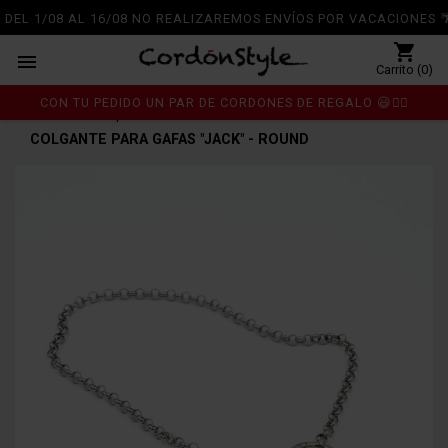
DEL 1/08 AL 16/08 NO REALIZAREMOS ENVÍOS POR VACACIONES 🌴
shopping_cart

Carrito (0)
CON TU PEDIDO UN PAR DE CORDONES DE REGALO 😃👍🏼
Inicio
Complementos
chevron_right
chevron_right
COLGANTE PARA GAFAS "JACK" - ROUND