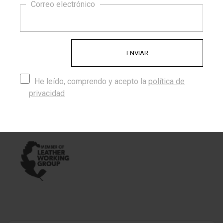
10% DE DESCUENTO
Correo electrónico
Porque cuando eliges CordónStyle apuestas por lo
original, el diseño y algo hecho con el corazón.
Certificados
Trabajamos con proveedores de cordones que cuentan con
los siguientes certificados:
He leído, comprendo y acepto la
política de
privacidad