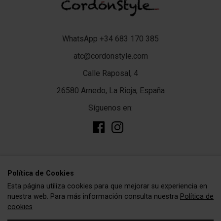
WhatsApp +34 683 170 385
atc@cordonstyle.com
Calle Raposal, 4
26580 Arnedo, La Rioja, España
Síguenos en:
add
TIENDA
Polí­tica de Cookies
Esta página utiliza cookies para que mejorar su experiencia en
Complementos
add
CORDÓNSTYLE
nuestra web. Para más información consulta nuestra
Política de
Cordones
cookies