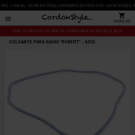
DEL 1/08 AL 16/08 NO REALIZAREMOS ENVÍOS POR VACACIONES 🌴
shopping_cart

Carrito (0)
CON TU PEDIDO UN PAR DE CORDONES DE REGALO 😃👍🏼
Inicio
Complementos
chevron_right
chevron_right
COLGANTE PARA GAFAS "ROBERT" - AZUL